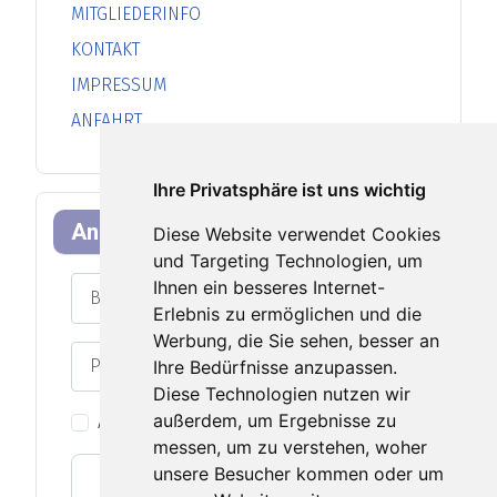
MITGLIEDERINFO
KONTAKT
IMPRESSUM
ANFAHRT
Ihre Privatsphäre ist uns wichtig
Anmeldeformular
Diese Website verwendet Cookies
und Targeting Technologien, um
Benutzername
Ihnen ein besseres Internet-
Erlebnis zu ermöglichen und die
Werbung, die Sie sehen, besser an
Passwort
Ihre Bedürfnisse anzupassen.
Passwort an
Diese Technologien nutzen wir
außerdem, um Ergebnisse zu
Angemeldet bleiben
messen, um zu verstehen, woher
unsere Besucher kommen oder um
Web-Authentifizierung