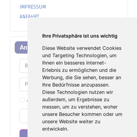
IMPRESSUM
ANFAHRT
Ihre Privatsphäre ist uns wichtig
Anmeldeformular
Diese Website verwendet Cookies
und Targeting Technologien, um
Benutzername
Ihnen ein besseres Internet-
Erlebnis zu ermöglichen und die
Werbung, die Sie sehen, besser an
Passwort
Ihre Bedürfnisse anzupassen.
Passwort an
Diese Technologien nutzen wir
außerdem, um Ergebnisse zu
Angemeldet bleiben
messen, um zu verstehen, woher
unsere Besucher kommen oder um
Web-Authentifizierung
unsere Website weiter zu
entwickeln.
Anmelden