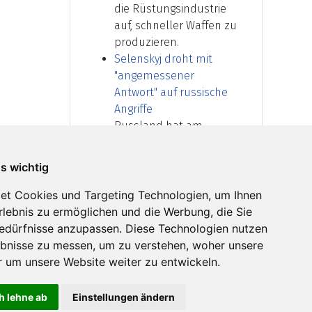
die Rüstungsindustrie
auf, schneller Waffen zu
produzieren.
Selenskyj droht mit
"angemessener
Antwort" auf russische
Angriffe
Russland hat am
Sonntag die ukrainische
Küstenregion Odessa
ns wichtig
schwer getroffen.
Präsident Selenskyj
et Cookies und Targeting Technologien, um Ihnen
kündigte nun eine
Erlebnis zu ermöglichen und die Werbung, die Sie
"angemessene Antwort
Bedürfnisse anzupassen. Diese Technologien nutzen
an. Der Krieg werde "für
bnisse zu messen, um zu verstehen, woher unsere
alle Russen zu Hause"
um unsere Website weiter zu entwickeln.
immer spürbarer
werden.
h lehne ab
Einstellungen ändern