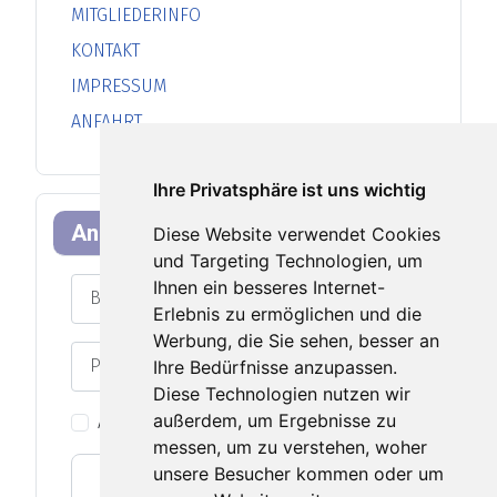
MITGLIEDERINFO
KONTAKT
IMPRESSUM
ANFAHRT
Ihre Privatsphäre ist uns wichtig
Anmeldeformular
Diese Website verwendet Cookies
und Targeting Technologien, um
Benutzername
Ihnen ein besseres Internet-
Erlebnis zu ermöglichen und die
Werbung, die Sie sehen, besser an
Passwort
Ihre Bedürfnisse anzupassen.
Passwort an
Diese Technologien nutzen wir
außerdem, um Ergebnisse zu
Angemeldet bleiben
messen, um zu verstehen, woher
unsere Besucher kommen oder um
Web-Authentifizierung